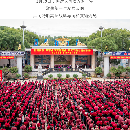
2月19日，路达人再次齐聚一堂
聚焦新一年发展蓝图
共同聆听高层战略导向和真知灼见